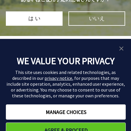
は い
いいえ
WE VALUE YOUR PRIVACY
PAGE TOP
This site uses cookies and related technologies, as
described in our
privacy notice
, for purposes that may
お問い合わせ
include site operation, analytics, enhanced user experience,
利用規約
or advertising. You may choose to consent to our use of
these technologies, or manage your own preferences.
プライバシーポリシー
本ホームページ内の情報は、日本国内に居住されている方を対象としておりま
MANAGE CHOICES
す。
©
2026
AbbVie. All rights reserved.
Cookie Preferences
AGREE & PROCEED