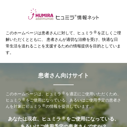
®
このホームページは患者さんに対して、ヒュミラ
を正しくご理
解いただくとともに、
患者さんが適切な治療を受け、快適な日
常生活を送れることを支援するための情報提供を目的としていま
す。
患者さん向けサイト
®
このホームページは、ヒュミラ
を適正にご使用いただくため、
®
ヒュミラ
をご使用になっている、あるいはご使用予定の患者さ
®
んを対象にヒュミラ
の情報を提供しています。
®
あなたは現在、ヒュミラ
をご使用になっている、
あるいはご使用予定の患者さんですか？